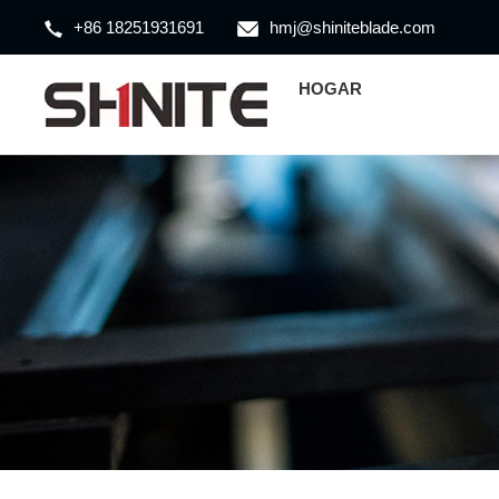
+86 18251931691
hmj@shiniteblade.com
HOGAR