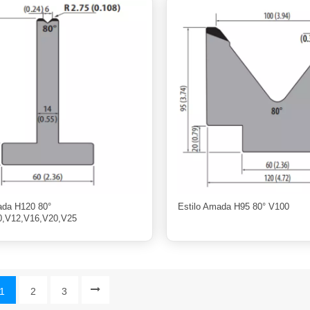
ada H120 80°
Estilo Amada H95 80° V100
0,V12,V16,V20,V25
1
2
3