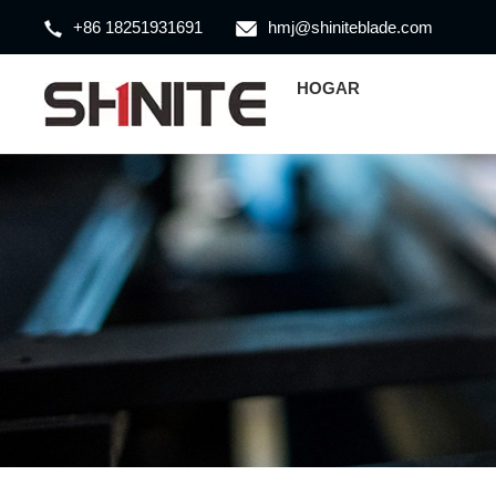
+86 18251931691
hmj@shiniteblade.com
HOGAR