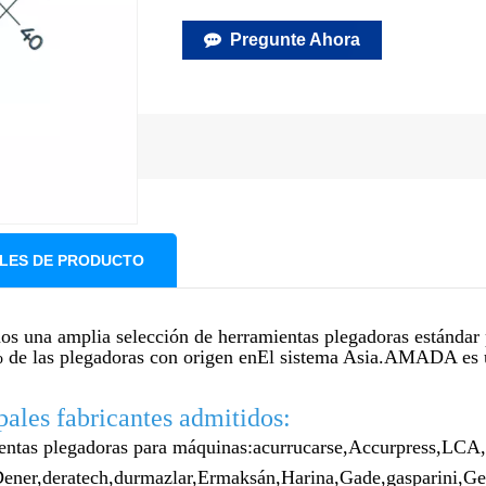
Pregunte Ahora
LES DE PRODUCTO
s una amplia selección de herramientas plegadoras estándar
 de las plegadoras con origen en
El sistema Asia.AMADA es 
pales fabricantes admitidos:
ntas plegadoras para máquinas:
acurrucarse,
Accurpress,
LCA,
ener,
deratech,
durmazlar,
Ermaksán,
Harina,
Gade,
gasparini,
Ge