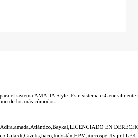
 para el sistema AMADA Style. Este sistema es
Generalmente s
uno de los más cómodos.
Adira,
amada,
Atlántico,
Baykal,
LICENCIADO EN DERECH
co,
Gilardi,
Gizelis,
haco,
Indostán,
HPM,
iturrospe,
Jfy,
jmt,
LFK,