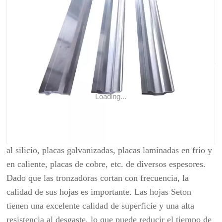
DETALLES DE PRODUCTO
Solicitud
Nuestras cuchillas para cizalla de metal y cuchillas para
Loading...
máquina se utilizan principalmente en cizallas de
compuerta, cizallas volantes y cizallas de corte a medida.
Puede cortar placas de acero inoxidable, láminas de acero
al silicio, placas galvanizadas, placas laminadas en frío y
en caliente, placas de cobre, etc. de diversos espesores.
Dado que las tronzadoras cortan con frecuencia, la
calidad de sus hojas es importante. Las hojas Seton
tienen una excelente calidad de superficie y una alta
resistencia al desgaste, lo que puede reducir el tiempo de