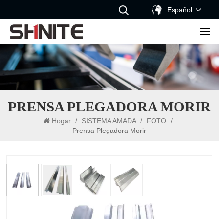
Español
PRENSA PLEGADORA MORIR
Hogar
/
SISTEMA AMADA
/
FOTO
/
Prensa Plegadora Morir
prensa plegadora morir